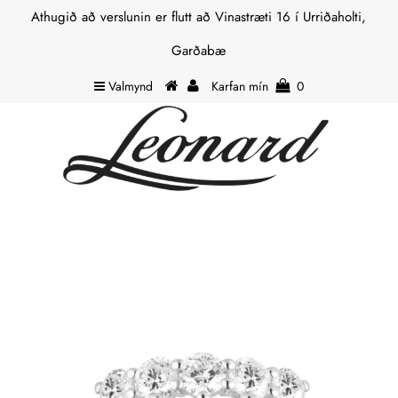
Athugið að verslunin er flutt að Vinastræti 16 í Urriðaholti,
Garðabæ
Valmynd
Karfan mín
0