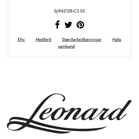
SJ-R42128-CZ-SS
Efni
Meðferð
Stærðarleiðbeiningar
Hafa
samband