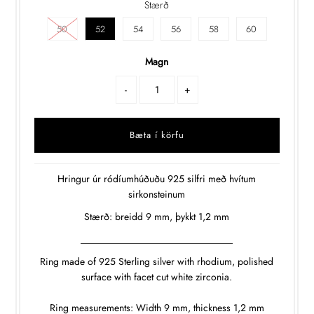
Stærð
50
52
54
56
58
60
Magn
-
+
Hringur úr ródíumhúðuðu 925 silfri með hvítum
sirkonsteinum
Stærð: breidd 9 mm, þykkt 1,2 mm
_______________________________
Ring made of 925 Sterling silver with rhodium, polished
surface with facet cut white zirconia.
Ring measurements: Width 9 mm, thickness 1,2 mm