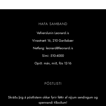
HAFA SAMBAND
Vefverslunin Leonard.is
Vinastræti 16, 210 Garðabær
Netfang: leonard@leonard.is
Sími: 510-4000
Opið: mán, mið, fös 12-16
PÓSTLISTI
Skráðu þig á póstlistann okkar fyrir féttir af nýjum sendingum og
spennandi tilboðum!