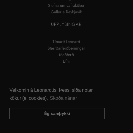
Stefna um vafrakökur
Galleria Reykjavík
UPPLÝSINGAR
Tímarit Leonard
Stærðarleiðbeiningar
Meðferð
Efni
Velkomin á Leonard.is. Þessi síða notar
kökur (e. cookies).
Skoða nánar
Ég samþykki
ALLUR RÉTTUR ÁSKILINN © 2026
LEONARD