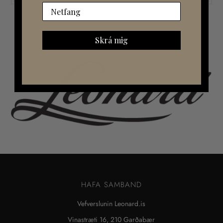
Skrá mig
HAFA SAMBAND
Vefverslunin Leonard.is
Vinastræti 16, 210 Garðabær