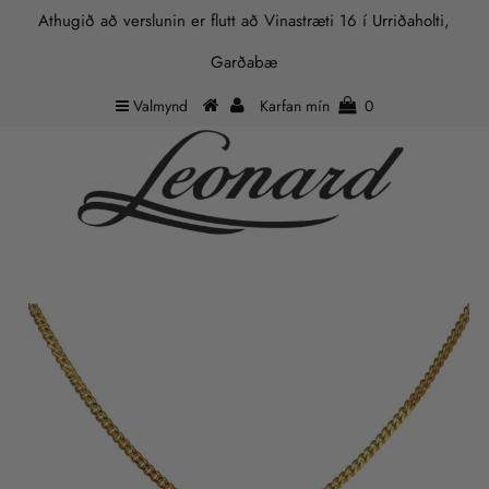
Athugið að verslunin er flutt að Vinastræti 16 í Urriðaholti,
Garðabæ
Valmynd
Karfan mín
0