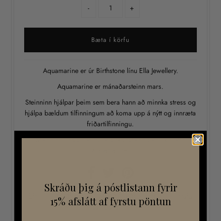
-
+
Aquamarine er úr Birthstone línu Ella Jewellery.
Aquamarine er mánaðarsteinn mars.
Steinninn hjálpar þeim sem bera hann að minnka stress og
hjálpa bældum tilfinningum að koma upp á nýtt og innræta
friðartilfinningu.
Steinninn í hálsmeninu er sirkonsteinn sem líkir eftir
Aquamarine.
Skráðu þig á póstlistann fyrir
Efni
Meðferð
Stærðarleiðbeiningar
Hafa
15% afslátt af fyrstu pöntun
samband