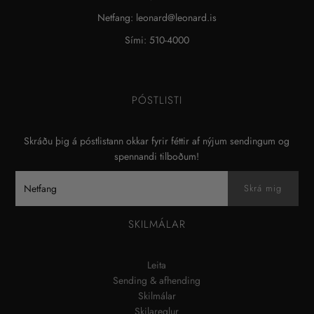
Netfang: leonard@leonard.is
Sími: 510-4000
PÓSTLISTI
Skráðu þig á póstlistann okkar fyrir féttir af nýjum sendingum og
spennandi tilboðum!
SKILMÁLAR
Leita
Sending & afhending
Skilmálar
Skilareglur