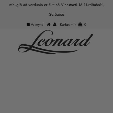
Athugið að verslunin er flutt að Vinastræti 16 í Urriðaholti,
Garðabæ
Valmynd
Karfan mín
0