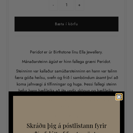
-
+
Peridot er úr Birthstone línu Ella Jewellery.
Mánaðarsteinn ágúst er hinn fallega græni Peridot.
Steinninn var kallaður samúðarsteinninn en hann var talinn
færa góða heilsu, svefn og frið í samböndum ásamt því að
koma jafnvægi á tilfinningar og huga. Þessi fallegi steinn
hefur þann hæfileika að ýta undir sköpun og hæfileika.
Steinarnir í eyrnalokkunum eru sirkonsteinar sem líkja eftir
Peridot.
E3279 PT#15 YG
Skráðu þig á póstlistann fyrir