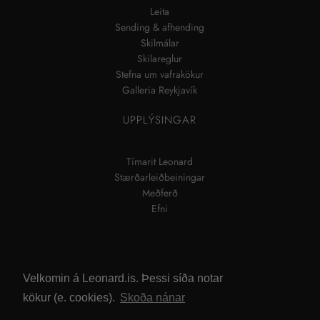
Leita
Sending & afhending
Skilmálar
Skilareglur
Stefna um vafrakökur
Galleria Reykjavík
UPPLÝSINGAR
Tímarit Leonard
Stærðarleiðbeiningar
Meðferð
Efni
Velkomin á Leonard.is. Þessi síða notar
kökur (e. cookies).
Skoða nánar