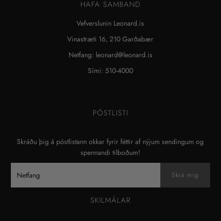
HAFA SAMBAND
Vefverslunin Leonard.is
Vinastræti 16, 210 Garðabær
Netfang: leonard@leonard.is
Sími: 510-4000
PÓSTLISTI
Skráðu þig á póstlistann okkar fyrir féttir af nýjum sendingum og
spennandi tilboðum!
SKILMÁLAR