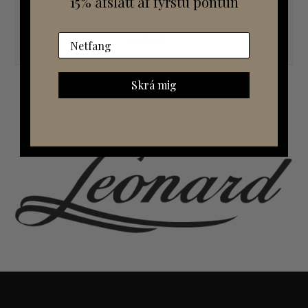
15% afslátt af fyrstu pöntun
Efni
Meðferð
Stærðarleiðbeiningar
Hafa
samband
Skrá mig