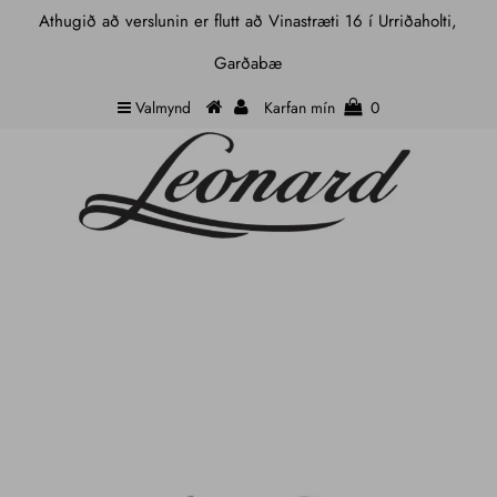
Athugið að verslunin er flutt að Vinastræti 16 í Urriðaholti,
Garðabæ
Valmynd
Karfan mín
0