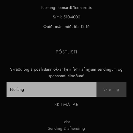
Netfang: leonard@leonard.is
Sími: 510-4000
Opið: mán, mið, fös 12-16
PÓSTLISTI
Skráðu þig á póstlistann okkar fyrir féttir af nýjum sendingum og
spennandi tilboðum!
SKILMÁLAR
Leita
Sending & afhending