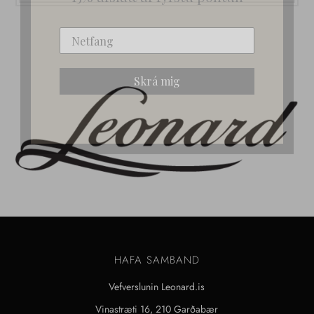
Skrá mig
HAFA SAMBAND
Vefverslunin Leonard.is
Vinastræti 16, 210 Garðabær