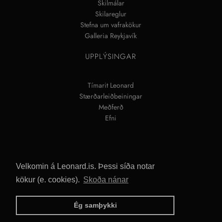
Skilmálar
Skilareglur
Stefna um vafrakökur
Galleria Reykjavík
UPPLÝSINGAR
Tímarit Leonard
Stærðarleiðbeiningar
Meðferð
Efni
Velkomin á Leonard.is. Þessi síða notar
kökur (e. cookies).
Skoða nánar
Ég samþykki
ALLUR RÉTTUR ÁSKILINN © 2026
LEONARD