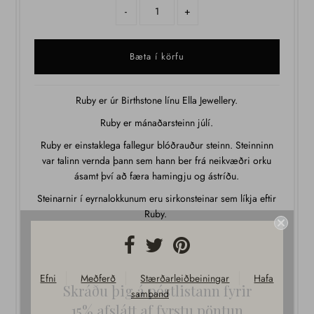
-
+
Ruby er úr Birthstone línu Ella Jewellery.
Ruby er mánaðarsteinn júlí.
Ruby er einstaklega fallegur blóðrauður steinn. Steinninn
var talinn vernda þann sem hann ber frá neikvæðri orku
ásamt því að færa hamingju og ástríðu.
Steinarnir í eyrnalokkunum eru sirkonsteinar sem líkja eftir
Ruby.
Skráðu þig á póstlistann fyrir
Efni
Meðferð
Stærðarleiðbeiningar
Hafa
samband
15% afslátt af fyrstu pöntun